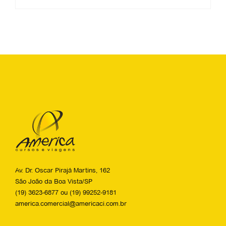
Av. Dr. Oscar Pirajá Martins, 162
São João da Boa Vista/SP
(19) 3623-6877 ou (19) 99252-9181
america.comercial@americaci.com.br